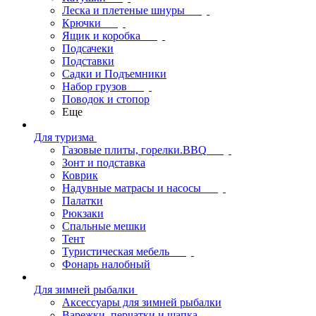
Леска и плетеные шнуры
Крючки
Ящик и коробка
Подсачеки
Подставки
Садки и Подъемники
Набор грузов
Поводок и стопор
Еще
Для туризма
Газовые плиты, горелки.BBQ
Зонт и подставка
Коврик
Надувные матрасы и насосы
Палатки
Рюкзаки
Спальные мешки
Тент
Туристическая мебель
Фонарь налобный
Для зимней рыбалки
Аксессуары для зимней рыбалки
Варежки, перчатки и шапка