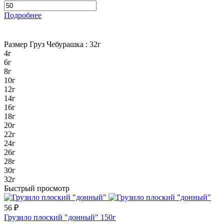
Подробнее
Размер Груз Чебурашка :
32г
4г
6г
8г
10г
12г
14г
16г
18г
20г
22г
24г
26г
28г
30г
32г
Быстрый просмотр
56 ₽
Грузило плоский "донный" 150г