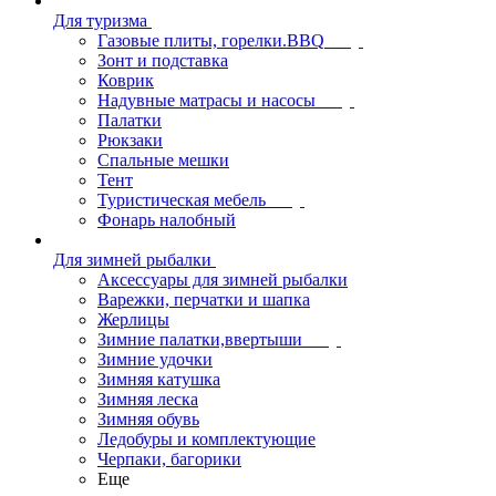
Для туризма
Газовые плиты, горелки.BBQ
Зонт и подставка
Коврик
Надувные матрасы и насосы
Палатки
Рюкзаки
Спальные мешки
Тент
Туристическая мебель
Фонарь налобный
Для зимней рыбалки
Аксессуары для зимней рыбалки
Варежки, перчатки и шапка
Жерлицы
Зимние палатки,ввертыши
Зимние удочки
Зимняя катушка
Зимняя леска
Зимняя обувь
Ледобуры и комплектующие
Черпаки, багорики
Еще