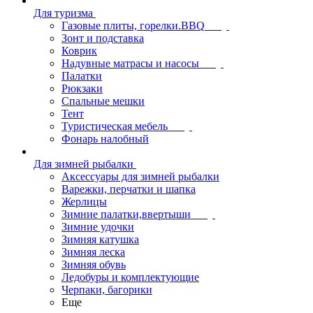
Для туризма
Газовые плиты, горелки.BBQ
Зонт и подставка
Коврик
Надувные матрасы и насосы
Палатки
Рюкзаки
Спальные мешки
Тент
Туристическая мебель
Фонарь налобный
Для зимней рыбалки
Аксессуары для зимней рыбалки
Варежки, перчатки и шапка
Жерлицы
Зимние палатки,ввертыши
Зимние удочки
Зимняя катушка
Зимняя леска
Зимняя обувь
Ледобуры и комплектующие
Черпаки, багорики
Еще