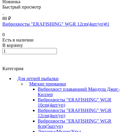
Новинка
Быстрый просмотр
80 ₽
Виброхвосты "ERAFISHING" WGR 12cm(4шт/уп)#1
0
Есть в наличии
В корзину
Категория
Для летней рыбалки
Мягкие приманки
Виброхвост плавающий Мандула Джиг-
Киллер
Виброхвосты "ERAFISHING" WGR
10cm(4шт/уп)
Виброхвосты "ERAFISHING" WGR
12cm(4шт/уп)
Виброхвосты "ERAFISHING" WGR
8cm(5шт/уп)
Лягушка/Мыши/Утка