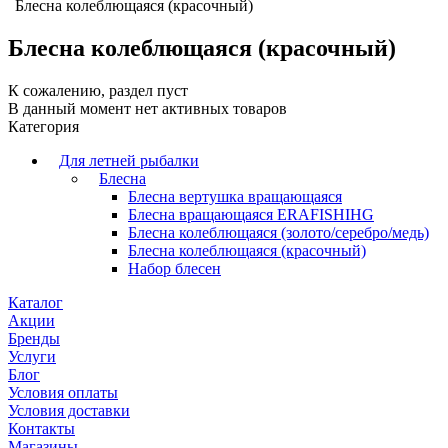
Блесна колеблющаяся (красочный)
Блесна колеблющаяся (красочный)
К сожалению, раздел пуст
В данный момент нет активных товаров
Категория
Для летней рыбалки
Блесна
Блесна вертушка вращающаяся
Блесна вращающаяся ERAFISHIHG
Блесна колеблющаяся (золото/серебро/медь)
Блесна колеблющаяся (красочный)
Набор блесен
Каталог
Акции
Бренды
Услуги
Блог
Условия оплаты
Условия доставки
Контакты
Магазины