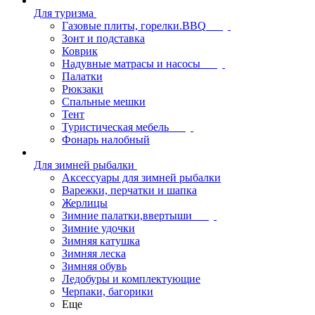
Для туризма
Газовые плиты, горелки.BBQ
Зонт и подставка
Коврик
Надувные матрасы и насосы
Палатки
Рюкзаки
Спальные мешки
Тент
Туристическая мебель
Фонарь налобный
Для зимней рыбалки
Аксессуары для зимней рыбалки
Варежки, перчатки и шапка
Жерлицы
Зимние палатки,ввертыши
Зимние удочки
Зимняя катушка
Зимняя леска
Зимняя обувь
Ледобуры и комплектующие
Черпаки, багорики
Еще