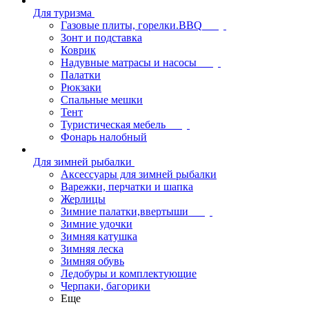
Для туризма
Газовые плиты, горелки.BBQ
Зонт и подставка
Коврик
Надувные матрасы и насосы
Палатки
Рюкзаки
Спальные мешки
Тент
Туристическая мебель
Фонарь налобный
Для зимней рыбалки
Аксессуары для зимней рыбалки
Варежки, перчатки и шапка
Жерлицы
Зимние палатки,ввертыши
Зимние удочки
Зимняя катушка
Зимняя леска
Зимняя обувь
Ледобуры и комплектующие
Черпаки, багорики
Еще