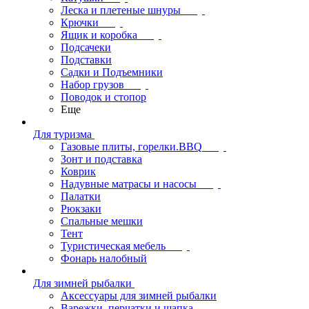
Леска и плетеные шнуры
Крючки
Ящик и коробка
Подсачеки
Подставки
Садки и Подъемники
Набор грузов
Поводок и стопор
Еще
Для туризма
Газовые плиты, горелки.BBQ
Зонт и подставка
Коврик
Надувные матрасы и насосы
Палатки
Рюкзаки
Спальные мешки
Тент
Туристическая мебель
Фонарь налобный
Для зимней рыбалки
Аксессуары для зимней рыбалки
Варежки, перчатки и шапка