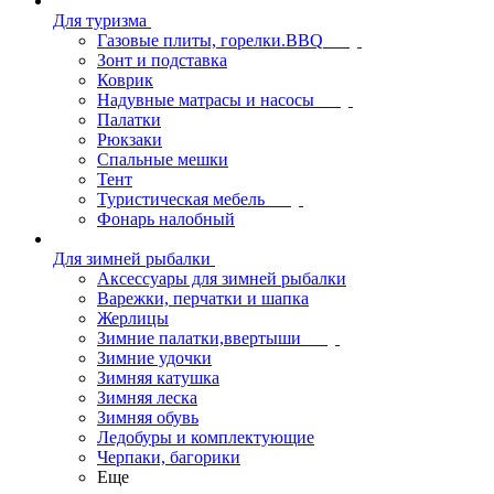
Для туризма
Газовые плиты, горелки.BBQ
Зонт и подставка
Коврик
Надувные матрасы и насосы
Палатки
Рюкзаки
Спальные мешки
Тент
Туристическая мебель
Фонарь налобный
Для зимней рыбалки
Аксессуары для зимней рыбалки
Варежки, перчатки и шапка
Жерлицы
Зимние палатки,ввертыши
Зимние удочки
Зимняя катушка
Зимняя леска
Зимняя обувь
Ледобуры и комплектующие
Черпаки, багорики
Еще