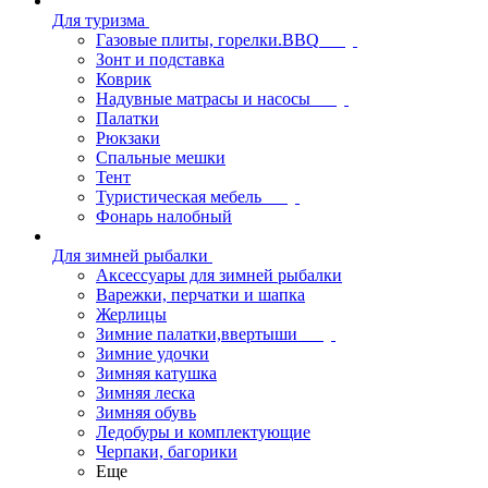
Для туризма
Газовые плиты, горелки.BBQ
Зонт и подставка
Коврик
Надувные матрасы и насосы
Палатки
Рюкзаки
Спальные мешки
Тент
Туристическая мебель
Фонарь налобный
Для зимней рыбалки
Аксессуары для зимней рыбалки
Варежки, перчатки и шапка
Жерлицы
Зимние палатки,ввертыши
Зимние удочки
Зимняя катушка
Зимняя леска
Зимняя обувь
Ледобуры и комплектующие
Черпаки, багорики
Еще