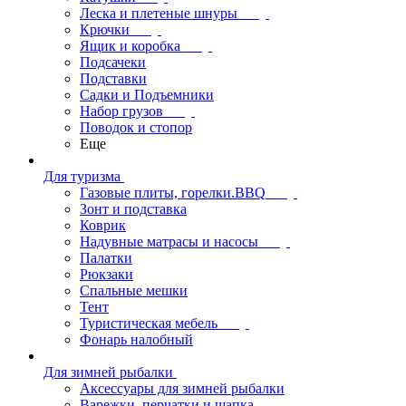
Леска и плетеные шнуры
Крючки
Ящик и коробка
Подсачеки
Подставки
Садки и Подъемники
Набор грузов
Поводок и стопор
Еще
Для туризма
Газовые плиты, горелки.BBQ
Зонт и подставка
Коврик
Надувные матрасы и насосы
Палатки
Рюкзаки
Спальные мешки
Тент
Туристическая мебель
Фонарь налобный
Для зимней рыбалки
Аксессуары для зимней рыбалки
Варежки, перчатки и шапка