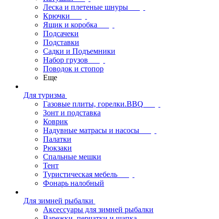
Леска и плетеные шнуры
Крючки
Ящик и коробка
Подсачеки
Подставки
Садки и Подъемники
Набор грузов
Поводок и стопор
Еще
Для туризма
Газовые плиты, горелки.BBQ
Зонт и подставка
Коврик
Надувные матрасы и насосы
Палатки
Рюкзаки
Спальные мешки
Тент
Туристическая мебель
Фонарь налобный
Для зимней рыбалки
Аксессуары для зимней рыбалки
Варежки, перчатки и шапка